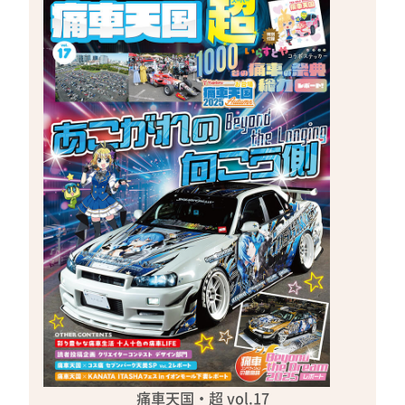
痛車天国・超 vol.17