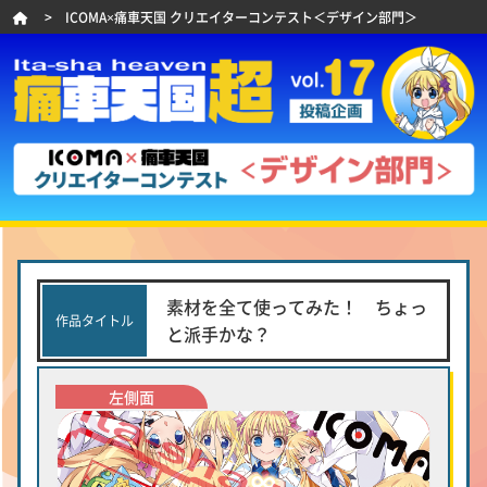
> ICOMA×痛車天国 クリエイターコンテスト＜デザイン部門＞
素材を全て使ってみた！ ちょっ
作品タイトル
と派手かな？